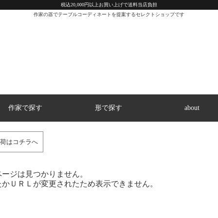
税込20,000円以上お買い上げで送料当店負担
作家の器でテーブルコーディネートを提案するセレクトショップです
作家で探す
形で探す
about
荷はコチラへ
ページは見つかりません。
たかＵＲＬが変更されたため表示できません。