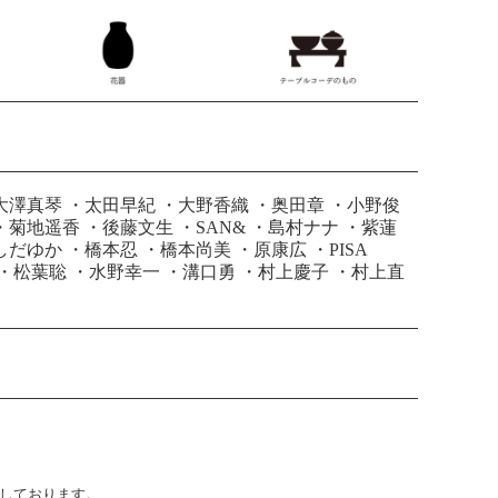
大澤真琴
・
太田早紀
・
大野香織
・
奥田章
・
小野俊
・
菊地遥香
・
後藤文生
・
SAN&
・
島村ナナ
・
紫蓮
しだゆか
・
橋本忍
・
橋本尚美
・
原康広
・
PISA
・
松葉聡
・
水野幸一
・
溝口勇
・
村上慶子
・
村上直
止しております。