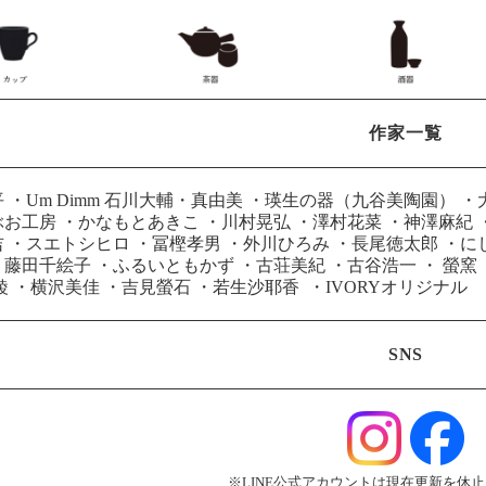
作家一覧
平
・
Um Dimm 石川大輔・真由美
・
瑛生の器（九谷美陶園）
・
ぶお工房
・
かなもとあきこ
・
川村晃弘
・
澤村花菜
・
神澤麻紀
吉
・
スエトシヒロ
・
冨樫孝男
・
外川ひろみ
・
長尾徳太郎
・
に
・
藤田千絵子
・
ふるいともかず
・
古荘美紀
・
古谷浩一
・
螢窯
綾
・
横沢美佳
・
吉見螢石
・
若生沙耶香
・
IVORYオリジナル
SNS
※LINE公式アカウントは現在更新を休