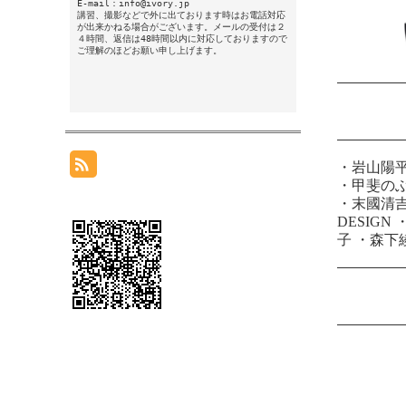
E-mail：info@ivory.jp
講習、撮影などで外に出ております時はお電話対応
が出来かねる場合がございます。メールの受付は２
４時間、返信は48時間以内に対応しておりますので
ご理解のほどお願い申し上げます。
・
岩山陽
・
甲斐の
・
末國清
DESIGN
子
・
森下