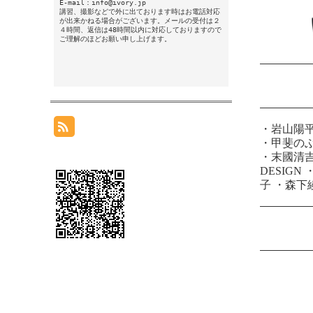
E-mail：info@ivory.jp
講習、撮影などで外に出ております時はお電話対応
が出来かねる場合がございます。メールの受付は２
４時間、返信は48時間以内に対応しておりますので
ご理解のほどお願い申し上げます。
・
岩山陽
・
甲斐の
・
末國清
DESIGN
子
・
森下