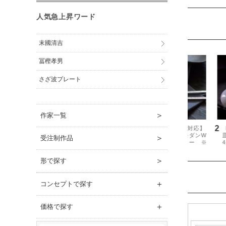
人気急上昇ワード
末國清吉
冨樫孝男
さざ波プレート
＞
作家一覧
＞
受注制作品
＞
形で探す
＋
コンセプトで探す
＋
価格で探す