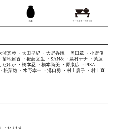
大澤真琴
・
太田早紀
・
大野香織
・
奥田章
・
小野俊
・
菊地遥香
・
後藤文生
・
SAN&
・
島村ナナ
・
紫蓮
しだゆか
・
橋本忍
・
橋本尚美
・
原康広
・
PISA
・
松葉聡
・
水野幸一
・
溝口勇
・
村上慶子
・
村上直
止しております。