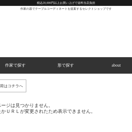
税込20,000円以上お買い上げで送料当店負担
作家の器でテーブルコーディネートを提案するセレクトショップです
作家で探す
形で探す
about
荷はコチラへ
ページは見つかりません。
たかＵＲＬが変更されたため表示できません。