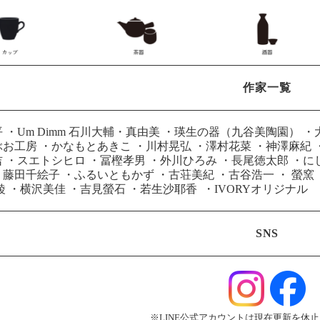
作家一覧
平
・
Um Dimm 石川大輔・真由美
・
瑛生の器（九谷美陶園）
・
ぶお工房
・
かなもとあきこ
・
川村晃弘
・
澤村花菜
・
神澤麻紀
吉
・
スエトシヒロ
・
冨樫孝男
・
外川ひろみ
・
長尾徳太郎
・
に
・
藤田千絵子
・
ふるいともかず
・
古荘美紀
・
古谷浩一
・
螢窯
綾
・
横沢美佳
・
吉見螢石
・
若生沙耶香
・
IVORYオリジナル
SNS
※LINE公式アカウントは現在更新を休