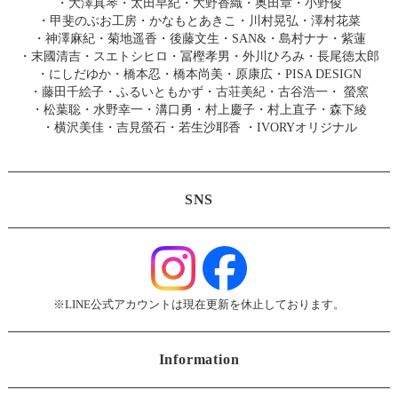
・
大澤真琴
・
太田早紀
・
大野香織
・
奥田章
・
小野俊
・
甲斐のぶお工房
・
かなもとあきこ
・
川村晃弘
・
澤村花菜
・
神澤麻紀
・
菊地遥香
・
後藤文生
・
SAN&
・
島村ナナ
・
紫蓮
・
末國清吉
・
スエトシヒロ
・
冨樫孝男
・
外川ひろみ
・
長尾徳太郎
・
にしだゆか
・
橋本忍
・
橋本尚美
・
原康広
・
PISA DESIGN
・
藤田千絵子
・
ふるいともかず
・
古荘美紀
・
古谷浩一
・
螢窯
・
松葉聡
・
水野幸一
・
溝口勇
・
村上慶子
・
村上直子
・
森下綾
・
横沢美佳
・
吉見螢石
・
若生沙耶香
・
IVORYオリジナル
SNS
※LINE公式アカウントは現在更新を休止しております。
Information