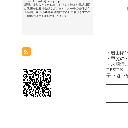
E-mail：info@ivory.jp
講習、撮影などで外に出ております時はお電話対応
が出来かねる場合がございます。メールの受付は２
４時間、返信は48時間以内に対応しておりますので
ご理解のほどお願い申し上げます。
・
岩山陽
・
甲斐の
・
末國清
DESIGN
子
・
森下