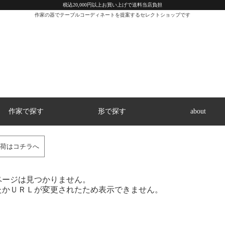
税込20,000円以上お買い上げで送料当店負担
作家の器でテーブルコーディネートを提案するセレクトショップです
作家で探す
形で探す
about
荷はコチラへ
ページは見つかりません。
たかＵＲＬが変更されたため表示できません。