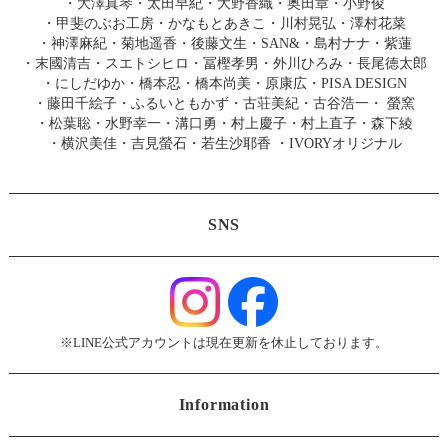
・
大澤真琴
・
太田早紀
・
大野香織
・
奥田章
・
小野俊
・
甲斐のぶお工房
・
かなもとあきこ
・
川村晃弘
・
澤村花菜
・
神澤麻紀
・
菊地遥香
・
後藤文生
・
SAN&
・
島村ナナ
・
紫蓮
・
末國清吉
・
スエトシヒロ
・
冨樫孝男
・
外川ひろみ
・
長尾徳太郎
・
にしだゆか
・
橋本忍
・
橋本尚美
・
原康広
・
PISA DESIGN
・
藤田千絵子
・
ふるいともかず
・
古荘美紀
・
古谷浩一
・
螢窯
・
松葉聡
・
水野幸一
・
溝口勇
・
村上慶子
・
村上直子
・
森下綾
・
横沢美佳
・
吉見螢石
・
若生沙耶香
・
IVORYオリジナル
SNS
※LINE公式アカウントは現在更新を休止しております。
Information