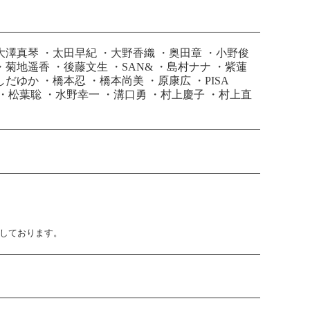
大澤真琴
・
太田早紀
・
大野香織
・
奥田章
・
小野俊
・
菊地遥香
・
後藤文生
・
SAN&
・
島村ナナ
・
紫蓮
しだゆか
・
橋本忍
・
橋本尚美
・
原康広
・
PISA
・
松葉聡
・
水野幸一
・
溝口勇
・
村上慶子
・
村上直
止しております。