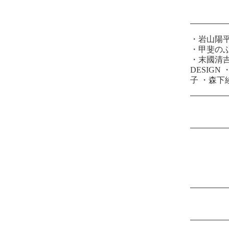
・
岩山陽
・
甲斐の
・
末國清
DESIGN
子
・
森下