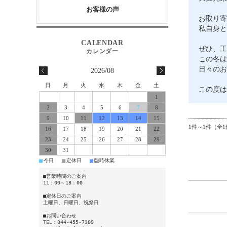
お客様の声
お取り寄
私自身と
ぜひ、工
この冬は
日々のお
2026/08
日
月
火
水
木
金
土
この度は
1
2
3
4
5
6
7
8
9
10
11
12
13
14
15
1件～1件（全1
16
17
18
19
20
21
22
23
24
25
26
27
28
29
30
31
■
■
■
今日
定休日
臨時休業
■営業時間のご案内
11：00～18：00
■定休日のご案内
土曜日、日曜日、祝祭日
■お問い合わせ
TEL：044-455-7309