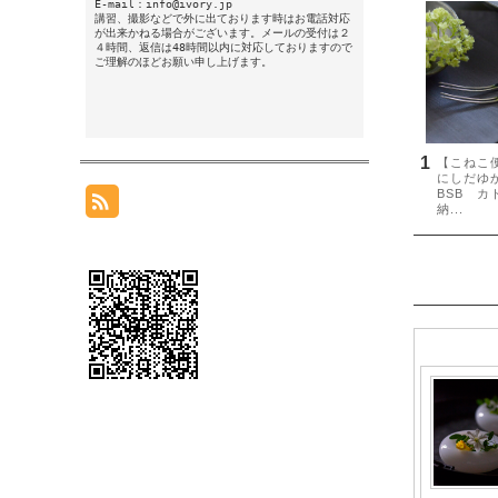
E-mail：info@ivory.jp
講習、撮影などで外に出ております時はお電話対応
が出来かねる場合がございます。メールの受付は２
４時間、返信は48時間以内に対応しておりますので
ご理解のほどお願い申し上げます。