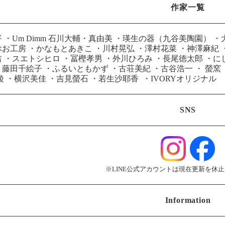
作家一覧
平
・
Um Dimm 石川大輔・真由美
・
瑛生の器（九谷美陶園）
・
ぶお工房
・
かなもとあきこ
・
川村晃弘
・
澤村花菜
・
神澤麻紀
吉
・
スエトシヒロ
・
冨樫孝男
・
外川ひろみ
・
長尾徳太郎
・
に
・
藤田千絵子
・
ふるいともかず
・
古荘美紀
・
古谷浩一
・
螢窯
綾
・
横沢美佳
・
吉見螢石
・
若生沙耶香
・
IVORYオリジナル
SNS
※LINE公式アカウントは現在更新を休
Information