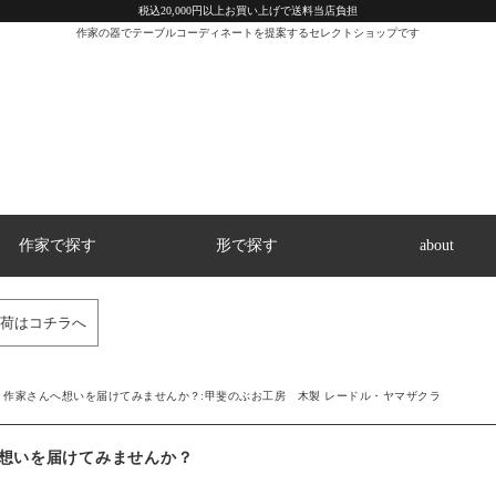
税込20,000円以上お買い上げで送料当店負担
作家の器でテーブルコーディネートを提案するセレクトショップです
作家で探す
形で探す
about
荷はコチラへ
作家さんへ想いを届けてみませんか？:甲斐のぶお工房 木製 レードル・ヤマザクラ
想いを届けてみませんか？