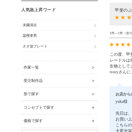
人気急上昇ワード
甲斐のぶ
末國清吉
1件～1件（全1
冨樫孝男
さざ波プレート
この度、甲
レードルは
生物として
＞
作家一覧
ivory
＞
受注制作品
＞
形で探す
お店から
yuka様
＋
コンセプトで探す
先日は、
お買い上
＋
価格で探す
こちらの
大変光栄