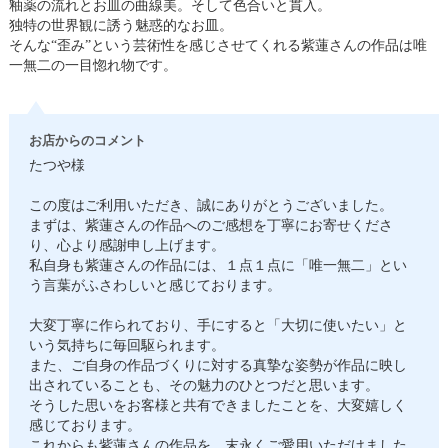
釉薬の流れとお皿の曲線美。そして色合いと貫入。
独特の世界観に誘う魅惑的なお皿。
そんな“歪み”という芸術性を感じさせてくれる紫蓮さんの作品は唯
一無二の一目惚れ物です。
お店からのコメント
たつや様
この度はご利用いただき、誠にありがとうございました。
まずは、紫蓮さんの作品へのご感想を丁寧にお寄せくださ
り、心より感謝申し上げます。
私自身も紫蓮さんの作品には、１点１点に「唯一無二」とい
う言葉がふさわしいと感じております。
大変丁寧に作られており、手にすると「大切に使いたい」と
いう気持ちに毎回駆られます。
また、ご自身の作品づくりに対する真摯な姿勢が作品に映し
出されていることも、その魅力のひとつだと思います。
そうした思いをお客様と共有できましたことを、大変嬉しく
感じております。
これからも紫蓮さんの作品を、末永くご愛用いただけました