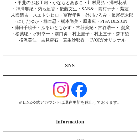
・
甲斐のぶお工房
・
かなもとあきこ
・
川村晃弘
・
澤村花菜
・
神澤麻紀
・
菊地遥香
・
後藤文生
・
SAN&
・
島村ナナ
・
紫蓮
・
末國清吉
・
スエトシヒロ
・
冨樫孝男
・
外川ひろみ
・
長尾徳太郎
・
にしだゆか
・
橋本忍
・
橋本尚美
・
原康広
・
PISA DESIGN
・
藤田千絵子
・
ふるいともかず
・
古荘美紀
・
古谷浩一
・
螢窯
・
松葉聡
・
水野幸一
・
溝口勇
・
村上慶子
・
村上直子
・
森下綾
・
横沢美佳
・
吉見螢石
・
若生沙耶香
・
IVORYオリジナル
SNS
※LINE公式アカウントは現在更新を休止しております。
Information