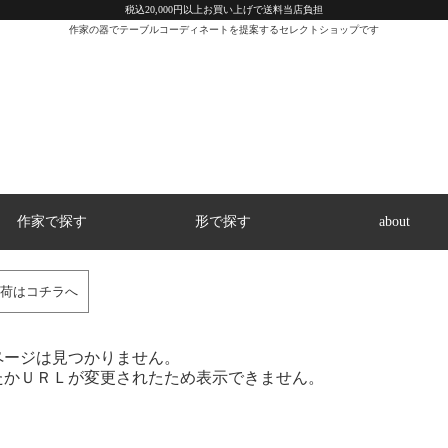
税込20,000円以上お買い上げで送料当店負担
作家の器でテーブルコーディネートを提案するセレクトショップです
作家で探す
形で探す
about
荷はコチラへ
ページは見つかりません。
たかＵＲＬが変更されたため表示できません。