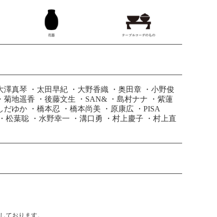
大澤真琴
・
太田早紀
・
大野香織
・
奥田章
・
小野俊
・
菊地遥香
・
後藤文生
・
SAN&
・
島村ナナ
・
紫蓮
しだゆか
・
橋本忍
・
橋本尚美
・
原康広
・
PISA
・
松葉聡
・
水野幸一
・
溝口勇
・
村上慶子
・
村上直
止しております。