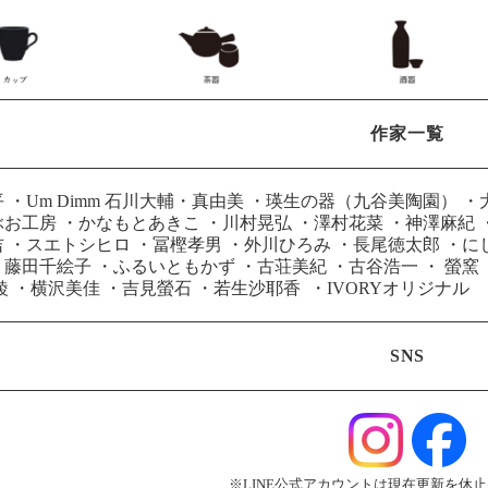
作家一覧
平
・
Um Dimm 石川大輔・真由美
・
瑛生の器（九谷美陶園）
・
ぶお工房
・
かなもとあきこ
・
川村晃弘
・
澤村花菜
・
神澤麻紀
吉
・
スエトシヒロ
・
冨樫孝男
・
外川ひろみ
・
長尾徳太郎
・
に
・
藤田千絵子
・
ふるいともかず
・
古荘美紀
・
古谷浩一
・
螢窯
綾
・
横沢美佳
・
吉見螢石
・
若生沙耶香
・
IVORYオリジナル
SNS
※LINE公式アカウントは現在更新を休