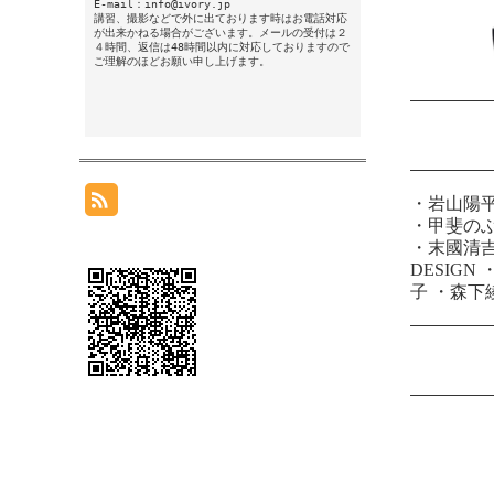
E-mail：info@ivory.jp
講習、撮影などで外に出ております時はお電話対応
が出来かねる場合がございます。メールの受付は２
４時間、返信は48時間以内に対応しておりますので
ご理解のほどお願い申し上げます。
・
岩山陽
・
甲斐の
・
末國清
DESIGN
子
・
森下