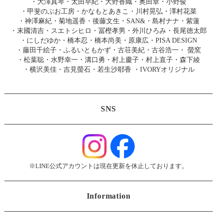
・
大澤真琴
・
太田早紀
・
大野香織
・
奥田章
・
小野俊
・
甲斐のぶお工房
・
かなもとあきこ
・
川村晃弘
・
澤村花菜
・
神澤麻紀
・
菊地遥香
・
後藤文生
・
SAN&
・
島村ナナ
・
紫蓮
・
末國清吉
・
スエトシヒロ
・
冨樫孝男
・
外川ひろみ
・
長尾徳太郎
・
にしだゆか
・
橋本忍
・
橋本尚美
・
原康広
・
PISA DESIGN
・
藤田千絵子
・
ふるいともかず
・
古荘美紀
・
古谷浩一
・
螢窯
・
松葉聡
・
水野幸一
・
溝口勇
・
村上慶子
・
村上直子
・
森下綾
・
横沢美佳
・
吉見螢石
・
若生沙耶香
・
IVORYオリジナル
SNS
※LINE公式アカウントは現在更新を休止しております。
Information