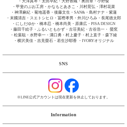
・
大澤真琴
・
太田早紀
・
大野香織
・
奥田章
・
小野俊
・
甲斐のぶお工房
・
かなもとあきこ
・
川村晃弘
・
澤村花菜
・
神澤麻紀
・
菊地遥香
・
後藤文生
・
SAN&
・
島村ナナ
・
紫蓮
・
末國清吉
・
スエトシヒロ
・
冨樫孝男
・
外川ひろみ
・
長尾徳太郎
・
にしだゆか
・
橋本忍
・
橋本尚美
・
原康広
・
PISA DESIGN
・
藤田千絵子
・
ふるいともかず
・
古荘美紀
・
古谷浩一
・
螢窯
・
松葉聡
・
水野幸一
・
溝口勇
・
村上慶子
・
村上直子
・
森下綾
・
横沢美佳
・
吉見螢石
・
若生沙耶香
・
IVORYオリジナル
SNS
※LINE公式アカウントは現在更新を休止しております。
Information