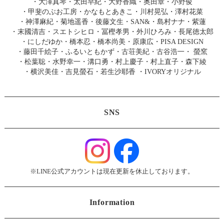
・
大澤真琴
・
太田早紀
・
大野香織
・
奥田章
・
小野俊
・
甲斐のぶお工房
・
かなもとあきこ
・
川村晃弘
・
澤村花菜
・
神澤麻紀
・
菊地遥香
・
後藤文生
・
SAN&
・
島村ナナ
・
紫蓮
・
末國清吉
・
スエトシヒロ
・
冨樫孝男
・
外川ひろみ
・
長尾徳太郎
・
にしだゆか
・
橋本忍
・
橋本尚美
・
原康広
・
PISA DESIGN
・
藤田千絵子
・
ふるいともかず
・
古荘美紀
・
古谷浩一
・
螢窯
・
松葉聡
・
水野幸一
・
溝口勇
・
村上慶子
・
村上直子
・
森下綾
・
横沢美佳
・
吉見螢石
・
若生沙耶香
・
IVORYオリジナル
SNS
※LINE公式アカウントは現在更新を休止しております。
Information