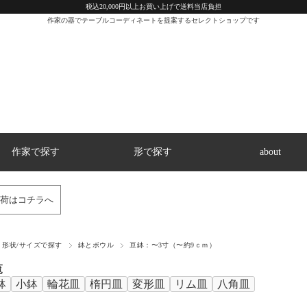
税込20,000円以上お買い上げで送料当店負担
作家の器でテーブルコーディネートを提案するセレクトショップです
作家で探す
形で探す
about
荷はコチラへ
形状/サイズで探す
鉢とボウル
豆鉢：〜3寸（〜約9ｃｍ）
覧
鉢
小鉢
輪花皿
楕円皿
変形皿
リム皿
八角皿