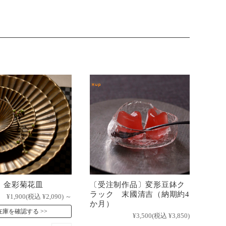
 金彩菊花皿
〔受注制作品〕変形豆鉢ク
ラック 末國清吉（納期約4
¥1,900
(税込 ¥2,090)
～
か月）
在庫を確認する
¥3,500
(税込 ¥3,850)