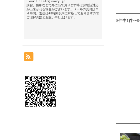
E-mail：info@ivory.jp
講習、撮影などで外に出ております時はお電話対応
が出来かねる場合がございます。メールの受付は２
４時間、返信は48時間以内に対応しておりますので
ご理解のほどお願い申し上げます。
8件中1件〜