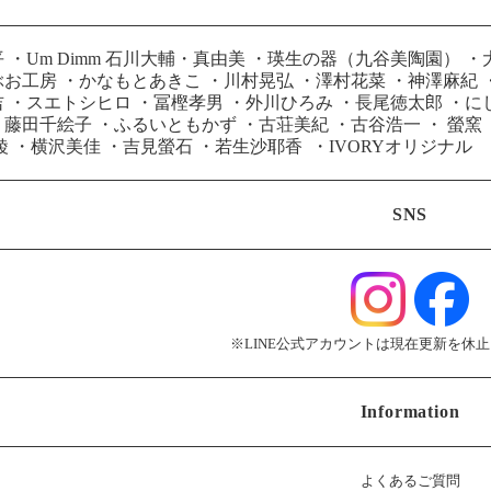
平
・
Um Dimm 石川大輔・真由美
・
瑛生の器（九谷美陶園）
・
ぶお工房
・
かなもとあきこ
・
川村晃弘
・
澤村花菜
・
神澤麻紀
吉
・
スエトシヒロ
・
冨樫孝男
・
外川ひろみ
・
長尾徳太郎
・
に
・
藤田千絵子
・
ふるいともかず
・
古荘美紀
・
古谷浩一
・
螢窯
綾
・
横沢美佳
・
吉見螢石
・
若生沙耶香
・
IVORYオリジナル
SNS
※LINE公式アカウントは現在更新を休
Information
よくあるご質問