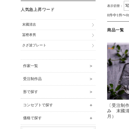
表示切替：
人気急上昇ワード
8件中1件〜
末國清吉
商品一覧
冨樫孝男
さざ波プレート
＞
作家一覧
＞
受注制作品
＞
形で探す
＋
コンセプトで探す
〔受注制
み 末國清
月）
＋
価格で探す