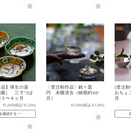
作品】瑛生の器
〔受注制作品〕銘々皿
[受注
陶園） 三寸つば
円 末國清吉（納期約4か
おちょ
期３〜４ヶ月
月）
月
¥5,000
(税込 ¥5,500)
¥3,000
(税込 ¥3,300)
を確認する