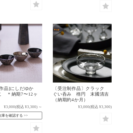
制作品]にしだゆか
〔受注制作品〕クラック
こ ＊納期7〜12ヶ
ぐい呑み 楕円 末國清吉
（納期約4か月）
¥3,000
(税込 ¥3,300)
～
¥3,000
(税込 ¥3,300)
在庫を確認する