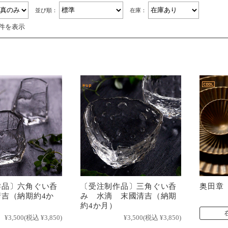
並び順：
在庫：
8件を表示
作品〕六角ぐい呑
〔受注制作品〕三角ぐい呑
奥田章
吉（納期約4か
み 水滴 末國清吉（納期
約4か月）
¥3,500
(税込 ¥3,850)
¥3,500
(税込 ¥3,850)