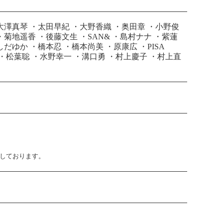
大澤真琴
・
太田早紀
・
大野香織
・
奥田章
・
小野俊
・
菊地遥香
・
後藤文生
・
SAN&
・
島村ナナ
・
紫蓮
しだゆか
・
橋本忍
・
橋本尚美
・
原康広
・
PISA
・
松葉聡
・
水野幸一
・
溝口勇
・
村上慶子
・
村上直
止しております。