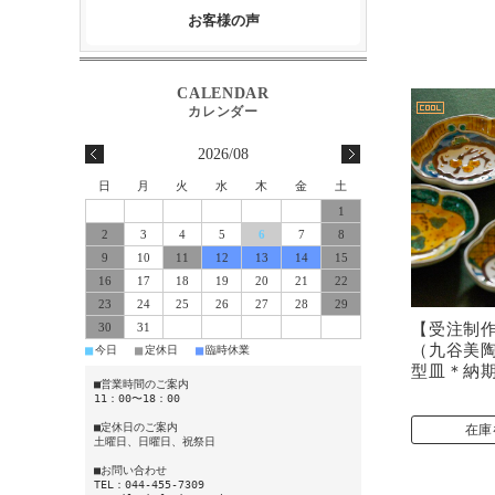
お客様の声
2026/08
日
月
火
水
木
金
土
1
2
3
4
5
6
7
8
9
10
11
12
13
14
15
16
17
18
19
20
21
22
23
24
25
26
27
28
29
【受注制
30
31
（九谷美
■
■
■
今日
定休日
臨時休業
型皿＊納
■営業時間のご案内
11：00〜18：00
■定休日のご案内
在庫
土曜日、日曜日、祝祭日
■お問い合わせ
TEL：044-455-7309