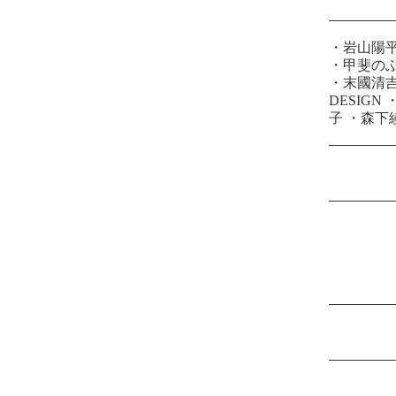
・
岩山陽
・
甲斐の
・
末國清
DESIGN
子
・
森下