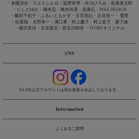
・
末國清吉
・
スエトシヒロ
・
冨樫孝男
・
外川ひろみ
・
長尾徳太郎
・
にしだゆか
・
橋本忍
・
橋本尚美
・
原康広
・
PISA DESIGN
・
藤田千絵子
・
ふるいともかず
・
古荘美紀
・
古谷浩一
・
螢窯
・
松葉聡
・
水野幸一
・
溝口勇
・
村上慶子
・
村上直子
・
森下綾
・
横沢美佳
・
吉見螢石
・
若生沙耶香
・
IVORYオリジナル
SNS
※LINE公式アカウントは現在更新を休止しております。
Information
よくあるご質問