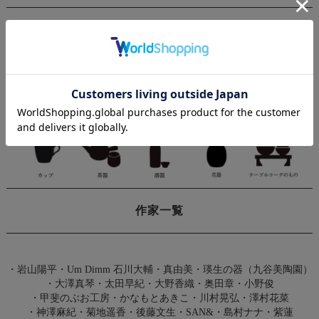
商品カテゴリー
作家一覧
・
岩山陽平
・
Um Dimm 石川大輔・真由美
・
瑛生の器（九谷美陶園）
・
大澤真琴
・
太田早紀
・
大野香織
・
奥田章
・
小野俊
・
甲斐のぶお工房
・
かなもとあきこ
・
川村晃弘
・
澤村花菜
・
神澤麻紀
・
菊地遥香
・
後藤文生
・
SAN&
・
島村ナナ
・
紫蓮