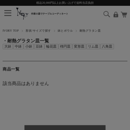
税込20,000円以上お買い上げで送料当店負担
IVORY TOP
形状/サイズで探す
鉢とボウル
耐熱グラタン皿
・耐熱グラタン皿一覧
大鉢
中鉢
小鉢
豆鉢
輪花皿
楕円皿
変形皿
リム皿
八角皿
商品一覧
該当商品はありません