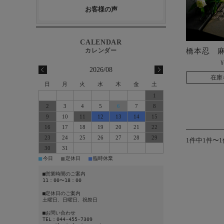
お客様の声
橋本忍 
¥
2026/08
在庫
日
月
火
水
木
金
土
1
2
3
4
5
6
7
8
9
10
11
12
13
14
15
16
17
18
19
20
21
22
23
24
25
26
27
28
29
1件中1件〜
30
31
■
■
■
今日
定休日
臨時休業
■営業時間のご案内
11：00〜18：00
■定休日のご案内
土曜日、日曜日、祝祭日
■お問い合わせ
TEL：044-455-7309