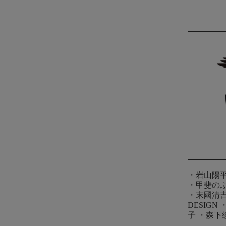
・
岩山陽
・
甲斐の
・
末國清
DESIGN
子
・
森下