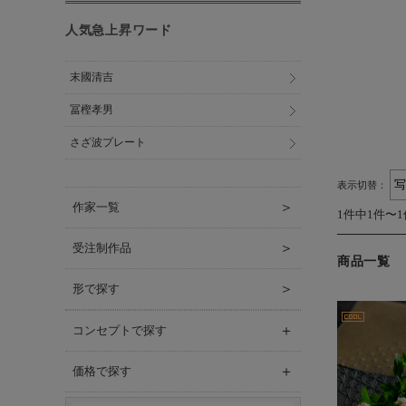
人気急上昇ワード
末國清吉
冨樫孝男
さざ波プレート
表示切替：
＞
作家一覧
1件中1件〜
＞
受注制作品
商品一覧
＞
形で探す
＋
コンセプトで探す
＋
価格で探す