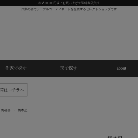
税込20,000円以上お買い上げで送料当店負担
作家の器でテーブルコーディネートを提案するセレクトショップです
作家で探す
形で探す
about
荷はコチラへ
陶磁器
橋本忍