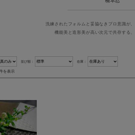
橋本忍
洗練されたフォルムと妥協なきプロ意識が
機能美と造形美が高い次元で共存する
並び順：
在庫：
1件を表示