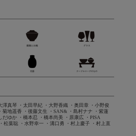
大澤真琴
・
太田早紀
・
大野香織
・
奥田章
・
小野俊
・
菊地遥香
・
後藤文生
・
SAN&
・
島村ナナ
・
紫蓮
しだゆか
・
橋本忍
・
橋本尚美
・
原康広
・
PISA
・
松葉聡
・
水野幸一
・
溝口勇
・
村上慶子
・
村上直