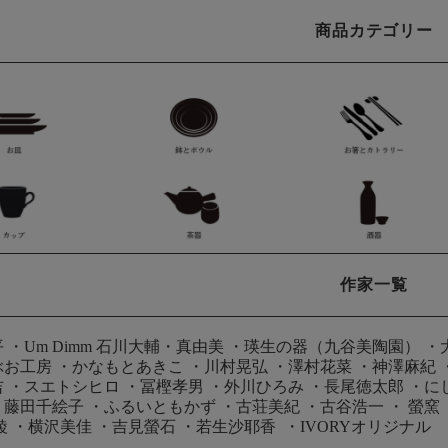
商品カテゴリー
作家一覧
平
・
Um Dimm 石川大輔・真由美
・
瑛生の器（九谷美陶園）
・
ぶお工房
・
かなもとあきこ
・
川村晃弘
・
澤村花菜
・
神澤麻紀
吉
・
スエトシヒロ
・
冨樫孝男
・
外川ひろみ
・
長尾徳太郎
・
に
・
藤田千絵子
・
ふるいともかず
・
古荘美紀
・
古谷浩一
・
螢窯
綾
・
横沢美佳
・
吉見螢石
・
若生沙耶香
・
IVORYオリジナル