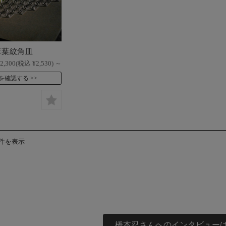
麻葉紋角皿
2,300
(税込 ¥2,530)
～
を確認する
1件を表示
橋本忍さんへのインタビューは