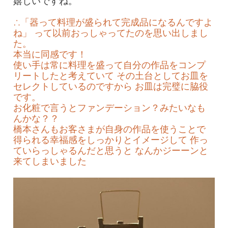
嬉しいですね。
∴「器って料理が盛られて完成品になるんですよ
ね」 って以前おっしゃってたのを思い出しまし
た。
本当に同感です！
使い手は常に料理を盛って自分の作品をコンプ
リートしたと考えていて その土台としてお皿を
セレクトしているのですから お皿は完璧に脇役
です。
お化粧で言うとファンデーション？みたいなも
んかな？？
橋本さんもお客さまが自身の作品を使うことで
得られる幸福感をしっかりとイメージして 作っ
ていらっしゃるんだと思うと なんかジーーンと
来てしまいました