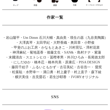
作家一覧
・
岩山陽平
・
Um Dimm 石川大輔・真由美
・
瑛生の器（九谷美陶園）
・
大澤真琴
・
太田早紀
・
大野香織
・
奥田章
・
小野俊
・
甲斐のぶお工房
・
かなもとあきこ
・
川村晃弘
・
澤村花菜
・
神澤麻紀
・
菊地遥香
・
後藤文生
・
SAN&
・
島村ナナ
・
紫蓮
・
末國清吉
・
スエトシヒロ
・
冨樫孝男
・
外川ひろみ
・
長尾徳太郎
・
にしだゆか
・
橋本忍
・
橋本尚美
・
原康広
・
PISA DESIGN
・
藤田千絵子
・
ふるいともかず
・
古荘美紀
・
古谷浩一
・
螢窯
・
松葉聡
・
水野幸一
・
溝口勇
・
村上慶子
・
村上直子
・
森下綾
・
横沢美佳
・
吉見螢石
・
若生沙耶香
・
IVORYオリジナル
SNS