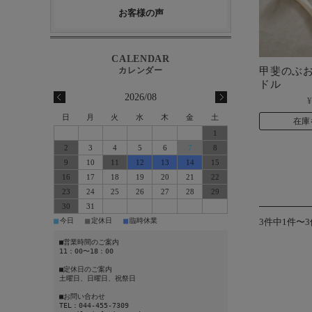
お客様の声
甲斐のぶお
ドル
2026/08
¥
日
月
火
水
木
金
土
在庫
1
2
3
4
5
6
7
8
9
10
11
12
13
14
15
16
17
18
19
20
21
22
23
24
25
26
27
28
29
30
31
■
■
■
今日
定休日
臨時休業
3件中1件〜
■営業時間のご案内
11：00〜18：00
■定休日のご案内
土曜日、日曜日、祝祭日
■お問い合わせ
TEL：044-455-7309