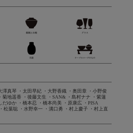
大澤真琴
・
太田早紀
・
大野香織
・
奥田章
・
小野俊
・
菊地遥香
・
後藤文生
・
SAN&
・
島村ナナ
・
紫蓮
しだゆか
・
橋本忍
・
橋本尚美
・
原康広
・
PISA
・
松葉聡
・
水野幸一
・
溝口勇
・
村上慶子
・
村上直