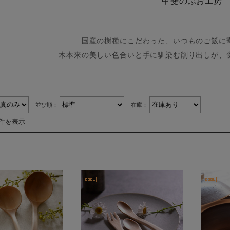
甲斐のぶお工房
国産の樹種にこだわった、いつものご飯に
木本来の美しい色合いと手に馴染む削り出しが、
並び順：
在庫：
3件を表示