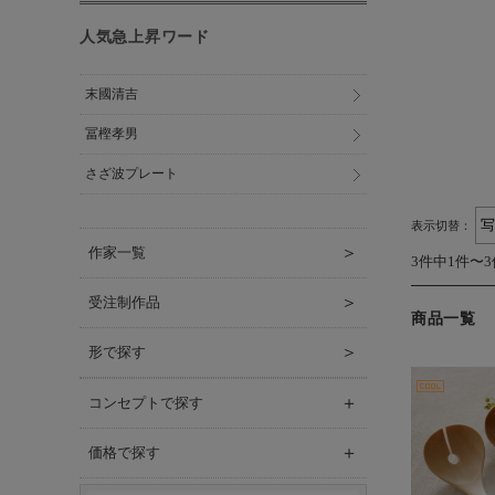
人気急上昇ワード
末國清吉
冨樫孝男
さざ波プレート
表示切替：
＞
作家一覧
3件中1件〜
＞
受注制作品
商品一覧
＞
形で探す
＋
コンセプトで探す
＋
価格で探す