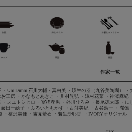
作家一覧
平
・
Um Dimm 石川大輔・真由美
・
瑛生の器（九谷美陶園）
・
ぶお工房
・
かなもとあきこ
・
川村晃弘
・
澤村花菜
・
神澤麻紀
吉
・
スエトシヒロ
・
冨樫孝男
・
外川ひろみ
・
長尾徳太郎
・
に
・
藤田千絵子
・
ふるいともかず
・
古荘美紀
・
古谷浩一
・
螢窯
綾
・
横沢美佳
・
吉見螢石
・
若生沙耶香
・
IVORYオリジナル