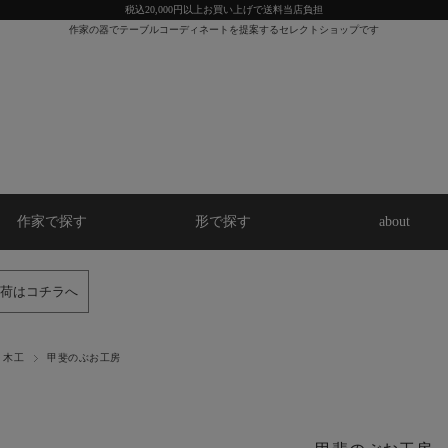
税込20,000円以上お買い上げで送料当店負担
作家の器でテーブルコーディネートを提案するセレクトショップです
作家で探す
形で探す
about
荷はコチラへ
木工
甲斐のぶお工房