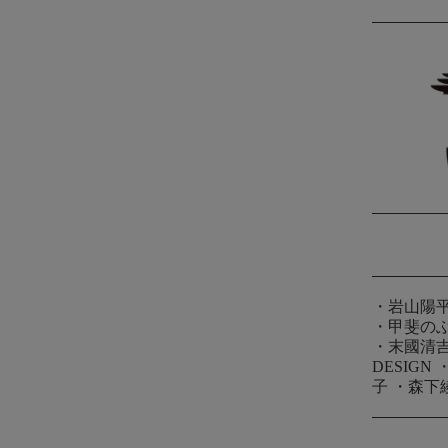
・
岩山陽
・
甲斐の
・
末國清
DESIGN
子
・
森下