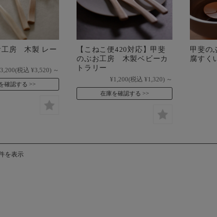
工房 木製 レー
【こねこ便420対応】甲斐
甲斐の
のぶお工房 木製ベビーカ
腐すく
トラリー
3,200
(税込 ¥3,520)
～
¥1,200
(税込 ¥1,320)
～
を確認する
在庫を確認する
3件を表示