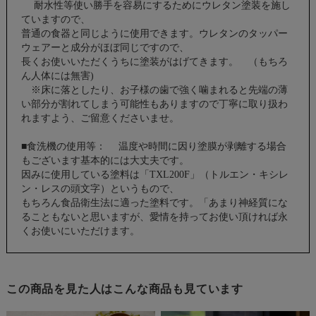
耐水性等使い勝手を容易にするためにウレタン塗装を施し
ていますので、
普通の食器と同じように使用できます。ウレタンのタッパー
ウェアーと成分がほぼ同じですので、
長くお使いいただくうちに塗装がはげてきます。 （もちろ
ん人体には無害)
※床に落としたり、お子様の歯で強く噛まれると先端の薄
い部分が割れてしまう可能性もありますので丁寧に取り扱わ
れますよう、ご留意くださいませ。
■食洗機の使用等： 温度や時間に因り塗膜が剥離する場合
もございます基本的には大丈夫です。
因みに使用している塗料は「TXL200F」（トルエン・キシレ
ン・レスの頭文字）というもので、
もちろん食品衛生法に適った塗料です。「あまり神経質にな
ることもないと思いますが、愛情を持ってお使い頂ければ永
くお使いにいただけます。
この商品を見た人はこんな商品も見ています