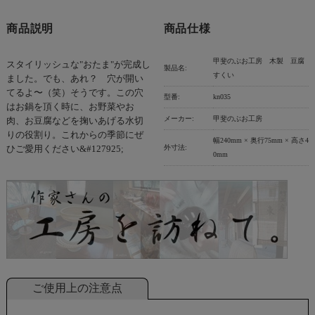
商品説明
商品仕様
甲斐のぶお工房 木製 豆腐
スタイリッシュな"おたま"が完成し
製品名:
すくい
ました。でも、あれ？ 穴が開い
てるよ〜（笑）そうです。この穴
型番:
kn035
はお鍋を頂く時に、お野菜やお
メーカー:
甲斐のぶお工房
肉、お豆腐などを掬いあげる水切
りの役割り。これからの季節にぜ
幅240mm × 奥行75mm × 高さ4
外寸法:
ひご愛用ください&#127925;
0mm
ご使用上の注意点