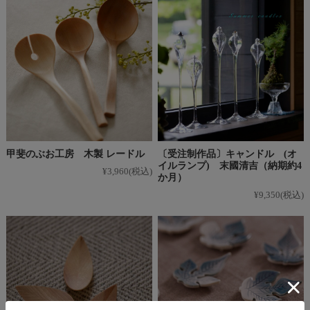
甲斐のぶお工房 木製 レードル
〔受注制作品〕キャンドル (オ
イルランプ) 末國清吉（納期約4
¥3,960
(税込)
か月）
¥9,350
(税込)