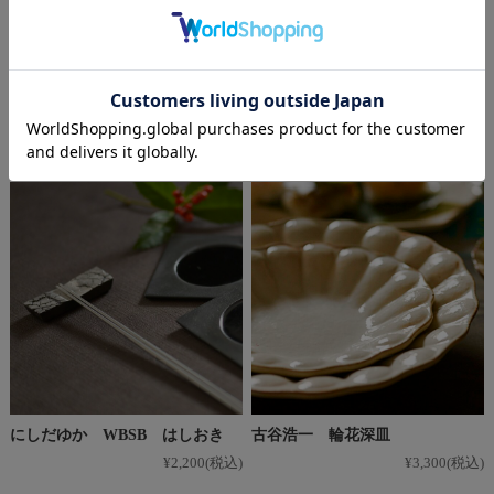
【こねこ便420対応】後藤文生
〔受注制作品〕島村ナナ 梶の
天然木 リーフはしおき
葉 はしおき＊納期6～9か月
¥1,650
(税込)
¥1,650
(税込)
にしだゆか WBSB はしおき
古谷浩一 輪花深皿
¥2,200
(税込)
¥3,300
(税込)