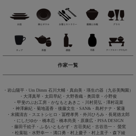
作家一覧
・
岩山陽平
・
Um Dimm 石川大輔・真由美
・
瑛生の器（九谷美陶園）
・
大澤真琴
・
太田早紀
・
大野香織
・
奥田章
・
小野俊
・
甲斐のぶお工房
・
かなもとあきこ
・
川村晃弘
・
澤村花菜
・
神澤麻紀
・
菊地遥香
・
後藤文生
・
SAN&
・
島村ナナ
・
紫蓮
・
末國清吉
・
スエトシヒロ
・
冨樫孝男
・
外川ひろみ
・
長尾徳太郎
・
にしだゆか
・
橋本忍
・
橋本尚美
・
原康広
・
PISA DESIGN
・
藤田千絵子
・
ふるいともかず
・
古荘美紀
・
古谷浩一
・
螢窯
・
松葉聡
・
水野幸一
・
溝口勇
・
村上慶子
・
村上直子
・
森下綾