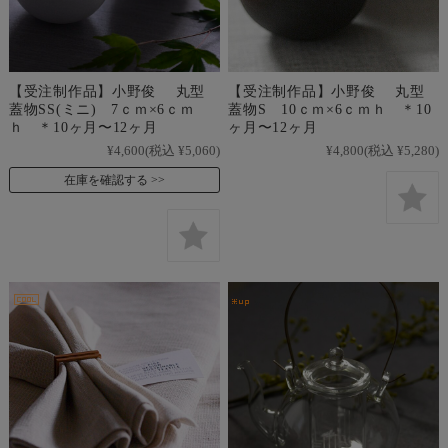
【受注制作品】小野俊 丸型
【受注制作品】小野俊 丸型
蓋物SS(ミニ) 7ｃｍ×6ｃｍ
蓋物S 10ｃｍ×6ｃｍｈ ＊10
ｈ ＊10ヶ月〜12ヶ月
ヶ月〜12ヶ月
¥4,600
(税込 ¥5,060)
¥4,800
(税込 ¥5,280)
在庫を確認する