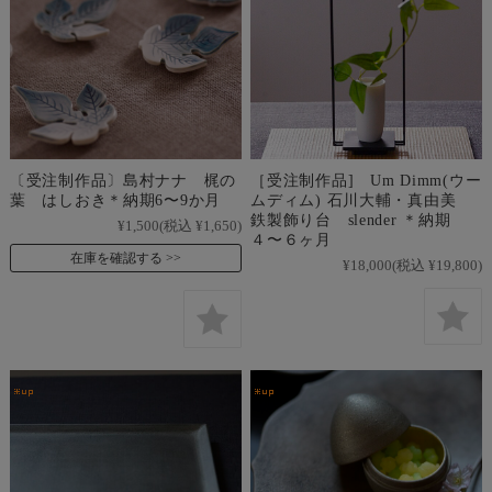
〔受注制作品〕島村ナナ 梶の
［受注制作品] Um Dimm(ウー
葉 はしおき＊納期6〜9か月
ムディム) 石川大輔・真由美
鉄製飾り台 slender ＊納期
¥1,500
(税込 ¥1,650)
４〜６ヶ月
在庫を確認する
¥18,000
(税込 ¥19,800)