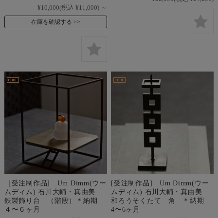
¥10,000
(税込 ¥11,000)
～
在庫を確認する
［受注制作品] Um Dimm(ウー
[受注制作品] Um Dimm(ウー
ムディム) 石川大輔・真由美
ムディム) 石川大輔・真由美
鉄製飾り台 （階段）＊納期
和ろうそくたて 角 ＊納期
４〜６ヶ月
4〜6ヶ月