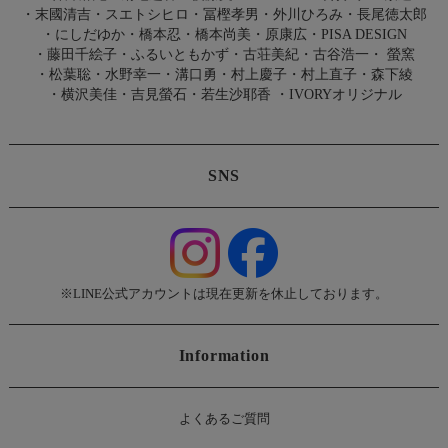
・
末國清吉
・
スエトシヒロ
・
冨樫孝男
・
外川ひろみ
・
長尾徳太郎
・
にしだゆか
・
橋本忍
・
橋本尚美
・
原康広
・
PISA DESIGN
・
藤田千絵子
・
ふるいともかず
・
古荘美紀
・
古谷浩一
・
螢窯
・
松葉聡
・
水野幸一
・
溝口勇
・
村上慶子
・
村上直子
・
森下綾
・
横沢美佳
・
吉見螢石
・
若生沙耶香
・
IVORYオリジナル
SNS
※LINE公式アカウントは現在更新を休止しております。
Information
よくあるご質問