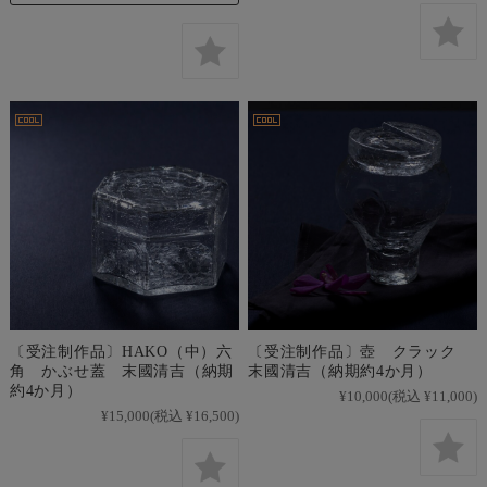
〔受注制作品〕HAKO（中）六
〔受注制作品〕壺 クラック
角 かぶせ蓋 末國清吉（納期
末國清吉（納期約4か月）
約4か月）
¥10,000
(税込 ¥11,000)
¥15,000
(税込 ¥16,500)