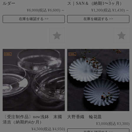
ルダー
ス｜SAN＆（納期1〜3ヶ月）
¥6,000
(税込 ¥6,600)
～
¥1,300
(税込 ¥1,430)
～
在庫を確認する
在庫を確認する
〔受注制作品〕new浅鉢 末國
大野香織 輪花皿
清吉（納期約4か月）
¥3,000
(税込 ¥3,300)
¥4,500
(税込 ¥4,950)