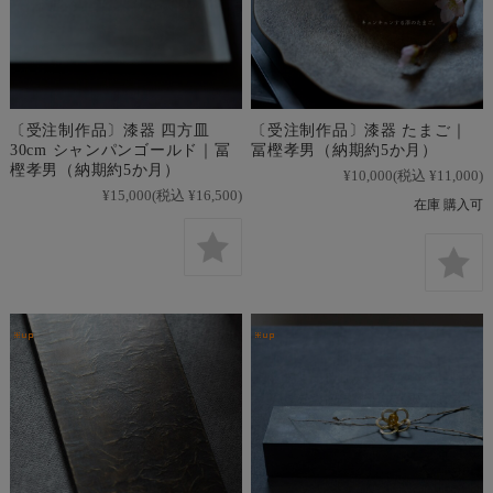
〔受注制作品〕漆器 四方皿
〔受注制作品〕漆器 たまご｜
30cm シャンパンゴールド｜冨
冨樫孝男（納期約5か月）
樫孝男（納期約5か月）
¥10,000
(税込 ¥11,000)
¥15,000
(税込 ¥16,500)
在庫 購入可