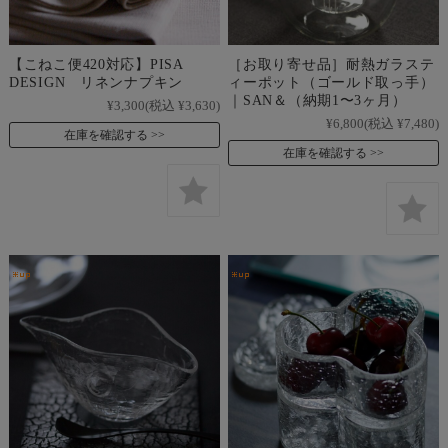
【こねこ便420対応】PISA
［お取り寄せ品］耐熱ガラステ
DESIGN リネンナプキン
ィーポット（ゴールド取っ手）
｜SAN＆（納期1〜3ヶ月）
¥3,300
(税込 ¥3,630)
¥6,800
(税込 ¥7,480)
在庫を確認する
在庫を確認する