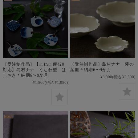
〔受注制作品〕【こねこ便420
〔受注制作品〕島村ナナ 蓮の
対応】島村ナナ うちわ型 は
葉皿＊納期6〜9か月
しおき＊納期6〜9か月
¥3,000
(税込 ¥3,300)
¥1,800
(税込 ¥1,980)