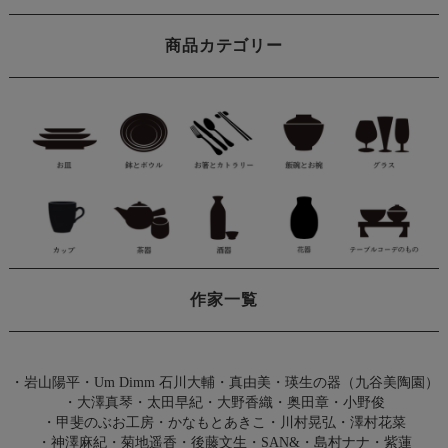
商品カテゴリー
作家一覧
・
岩山陽平
・
Um Dimm 石川大輔・真由美
・
瑛生の器（九谷美陶園）
・
大澤真琴
・
太田早紀
・
大野香織
・
奥田章
・
小野俊
・
甲斐のぶお工房
・
かなもとあきこ
・
川村晃弘
・
澤村花菜
・
神澤麻紀
・
菊地遥香
・
後藤文生
・
SAN&
・
島村ナナ
・
紫蓮