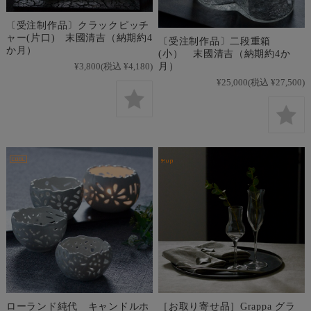
〔受注制作品〕クラックピッチ
ャー(片口) 末國清吉（納期約4
〔受注制作品〕二段重箱
か月）
(小） 末國清吉（納期約4か
月）
¥3,800
(税込 ¥4,180)
¥25,000
(税込 ¥27,500)
ローランド純代 キャンドルホ
［お取り寄せ品］Grappa グラ