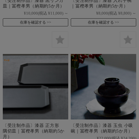
〔受注制作品〕漆器 黒リンカ
〔受注制作品〕漆器 入れ子椀
皿｜冨樫孝男（納期約5か月）
｜冨樫孝男（納期約5か月）
¥10,000
(税込 ¥11,000)
～
¥8,000
(税込 ¥8,800)
～
在庫を確認する
在庫を確認する
〔受注制作品〕漆器 正方形
〔受注制作品〕漆器 玉虫 小吸
隅切皿｜冨樫孝男（納期約5か
碗｜冨樫孝男（納期約5か月）
月）
¥22,000
(税込 ¥24,200)