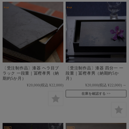
〔受注制作品〕漆器 ヘラ目ブ
〔受注制作品〕漆器 四分一 一
ラック 一段重｜冨樫孝男（納
段重｜冨樫孝男（納期約5か
期約5か月）
月）
¥20,000
(税込 ¥22,000)
¥20,000
(税込 ¥22,000)
～
在庫を確認する