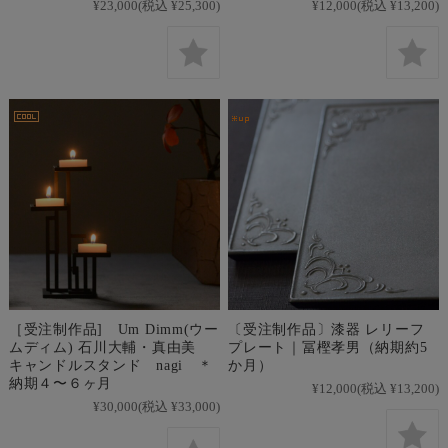
¥23,000
(税込 ¥25,300)
¥12,000
(税込 ¥13,200)
［受注制作品] Um Dimm(ウー
〔受注制作品〕漆器 レリーフ
ムディム) 石川大輔・真由美
プレート｜冨樫孝男（納期約5
キャンドルスタンド nagi ＊
か月）
納期４〜６ヶ月
¥12,000
(税込 ¥13,200)
¥30,000
(税込 ¥33,000)