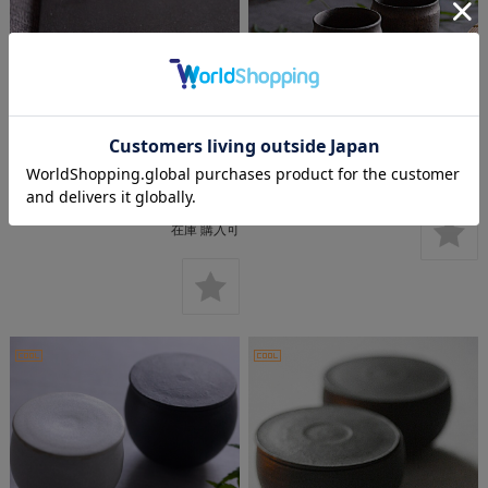
奥田章 リバーシブル板皿（２
奥田章 金彩 八角高台湯飲み
5ｃｍ角 黒）
¥3,500
(税込 ¥3,850)
¥8,000
(税込 ¥8,800)
在庫 購入可