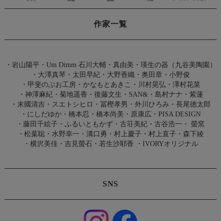
作家一覧
・
岩山陽平
・
Um Dimm 石川大輔・真由美
・
瑛生の器（九谷美陶園）
・
大澤真琴
・
太田早紀
・
大野香織
・
奥田章
・
小野俊
・
甲斐のぶお工房
・
かなもとあきこ
・
川村晃弘
・
澤村花菜
・
神澤麻紀
・
菊地遥香
・
後藤文生
・
SAN&
・
島村ナナ
・
紫蓮
・
末國清吉
・
スエトシヒロ
・
冨樫孝男
・
外川ひろみ
・
長尾徳太郎
・
にしだゆか
・
橋本忍
・
橋本尚美
・
原康広
・
PISA DESIGN
・
藤田千絵子
・
ふるいともかず
・
古荘美紀
・
古谷浩一
・
螢窯
・
松葉聡
・
水野幸一
・
溝口勇
・
村上慶子
・
村上直子
・
森下綾
・
横沢美佳
・
吉見螢石
・
若生沙耶香
・
IVORYオリジナル
SNS