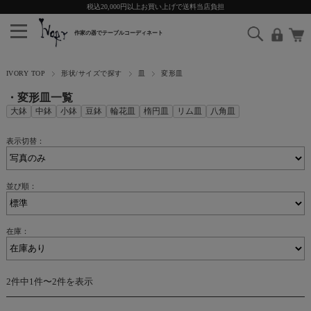
税込20,000円以上お買い上げで送料当店負担
IVORY TOP
形状/サイズで探す
皿
変形皿
・変形皿一覧
大鉢
中鉢
小鉢
豆鉢
輪花皿
楕円皿
リム皿
八角皿
表示切替：
並び順：
在庫：
2件中1件〜2件を表示