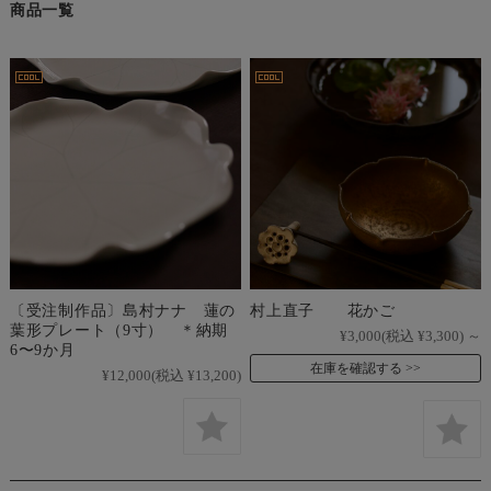
商品一覧
〔受注制作品〕島村ナナ 蓮の
村上直子 花かご
葉形プレート（9寸） ＊納期
¥3,000
(税込 ¥3,300)
～
6〜9か月
在庫を確認する
¥12,000
(税込 ¥13,200)