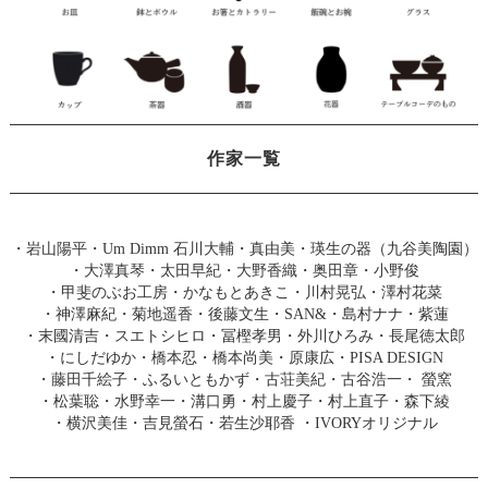
作家一覧
・
岩山陽平
・
Um Dimm 石川大輔・真由美
・
瑛生の器（九谷美陶園）
・
大澤真琴
・
太田早紀
・
大野香織
・
奥田章
・
小野俊
・
甲斐のぶお工房
・
かなもとあきこ
・
川村晃弘
・
澤村花菜
・
神澤麻紀
・
菊地遥香
・
後藤文生
・
SAN&
・
島村ナナ
・
紫蓮
・
末國清吉
・
スエトシヒロ
・
冨樫孝男
・
外川ひろみ
・
長尾徳太郎
・
にしだゆか
・
橋本忍
・
橋本尚美
・
原康広
・
PISA DESIGN
・
藤田千絵子
・
ふるいともかず
・
古荘美紀
・
古谷浩一
・
螢窯
・
松葉聡
・
水野幸一
・
溝口勇
・
村上慶子
・
村上直子
・
森下綾
・
横沢美佳
・
吉見螢石
・
若生沙耶香
・
IVORYオリジナル