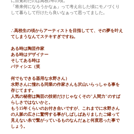
に目覚めたのは高校2年の頃。
「将来何になろうかなぁ」って考え出した頃にモノづくり
して暮らして行けたら良いなぁって思ってました。
∴高校生の頃からアーティストを目指してて、その夢を叶え
てしまうなんてステキすぎですね。
ある時は陶芸作家
ある時はデザイナー
そしてある時は
パティシエ（笑
何でもできる器用な水野さん）
水野さんに憧れる同業の作家さんも沢山いらっしゃる事を
存じてます。
人気の秘密は陶芸の技術だけじゃなくその"人間力"のすば
らしさではないかと。
もう15年くらいのお付き合いですが、これまでに水野さん
の人脈の広さに驚愕する事がしばしばありましたご縁って
見えない糸で繋がっているものなんだぁと何度思った事で
しょう。