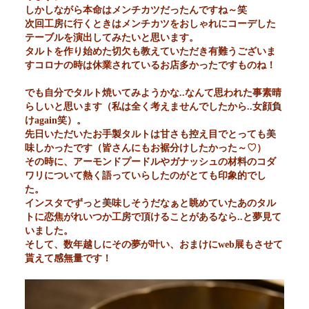
しかしながら本命はメンチカツだったんですね～笑
次回工房に行くときはメンチカツをおしゃれにコーデした
テーブルを演出してみたいと思います。
タルトを作り始めた切欠も教えていただき有難うございま
すコロナの時は休業されているお店多かったですものね！
でも自分でタルト焼いてみようかな..なんて思われた事素晴
らしいと思います（私は全く考えませんでしたから..女顔負
けagain笑）。
先日いただいたお手製タルトは甘さも控え目でとっても美
味しかったです（皆さんにもお裾分けしたかった～♡）
その時に、アーモンドプードルやガナッシュの材料のコダ
ワリについて熱く語っていらしたのがとても印象的でし
た。
インスタでずっと美味しそうだなぁと眺めていたあのタル
トに恋焦がれいつか工房で頂けることがあるなら..と夢見て
いました。
そして、数年越しにその夢が叶い、おまけにweb展もさせて
貰えて感無量です！