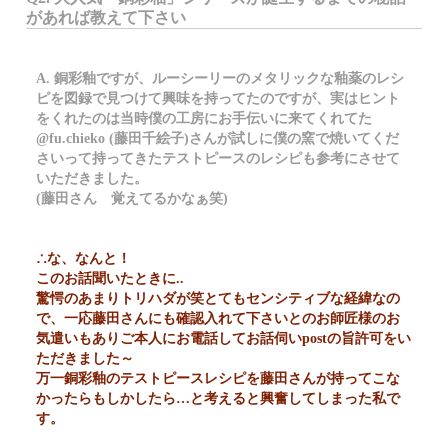
があれば教えて下さい
A. 銅彩釉ですが、ルーシーリーのメタリックな釉薬のレシ
ピを図録で見つけて興味を持ってたのですが、実はヒント
をくれたのは当時僕の工房にお手伝いに来てくれてた
@fu.chieko (藤田千絵子)さんが試しに僕の窯で焼いてくだ
さいって持ってきたテストピースのレシピも参考にさせて
いただきました。
(藤田さん 覚えてるかなぁ笑)
∴な、なんと！
このお話聞いたときに..
驚愕のあまりトリハダが笑とてもセンシティブな経緯なの
で、一応藤田さんにも確認入れて下さいとのお師匠様のお
気遣いもありご本人にお電話してお話伺いpostの旨許可をい
ただきました～
万一銅彩釉のテストピースレシピを藤田さんが持ってこな
かったらもしかしたら…と考えると興奮してしまった私で
す。