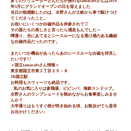
多くのクリエーターさんたちが携わるtamacafeさんは2014
年3月にグランドオープンの日を迎えました
当日の朝感動したのは、水野さんが土岐から車で駆けつけ
てくださったこと。
お祝いにいくつか白磁作品を持参されて♡
その器たちの美しさと言ったら溜息もんでした～
噂通り、光にあてるとシースルーになる透け感のある繊細
な白磁作品だったのです。
またいつか機会があったらあのシースルーな白磁を拝見し
たいです♡
＜国立tamacafeさん情報＞
東京都国立市東２丁目２５－８
JR国立駅
お料理もスウィーツも絶品です。
∴私のお気に入りは参鶏湯、ビビンバ、海鮮スンドゥブ。
水野さんのランプシェードを眺めながらお食事楽しみませ
んか？
大学通りはもうすぐ桜が咲き始める頃、お散歩がてら是非
お出かけください♪