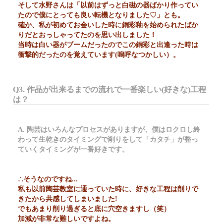
そして水野さんは「以前はずっと白磁の器ばかり作ってい
たので僕にとっても良い転機となりました♡」とも。
確か、私が初めてお会いした時に銅彩釉を始められたばか
りだとおっしゃってたのを思い出しました！
当時は白い器がブームだったのでこの銅彩と出逢った時は
衝撃的だったのを覚えています(嗚呼なつかしい）。
Q3. 作品が出来るまでの流れで一番楽しい(好きな)工程
は？
A. 陶芸はいろんなプロセスがありますが、僕はロクロし終
わって生乾きのタイミングで削りをして「カタチ」が整っ
ていくタイミングが一番好きです。
∴そうなのですね...
私も以前陶芸教室に通っていた時に、好きな工程は削りで
きたから共感してしまいました!
でもあまり削り過ぎると底に穴空きますし（笑）
加減が非常な難しいですよね。