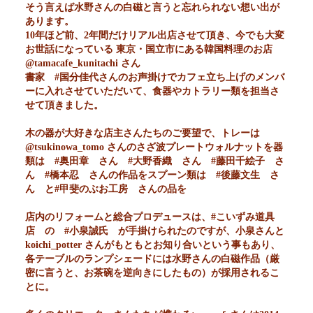
そう言えば水野さんの白磁と言うと忘れられない想い出が
あります。
10年ほど前、2年間だけリアル出店させて頂き、今でも大変
お世話になっている 東京・国立市にある韓国料理のお店
@tamacafe_kunitachi さん
書家 #国分佳代さんのお声掛けでカフェ立ち上げのメンバ
ーに入れさせていただいて、食器やカトラリー類を担当さ
せて頂きました。
木の器が大好きな店主さんたちのご要望で、トレーは
@tsukinowa_tomo さんのさざ波プレートウォルナットを器
類は #奥田章 さん #大野香織 さん #藤田千絵子 さ
ん #橋本忍 さんの作品をスプーン類は #後藤文生 さ
ん と#甲斐のぶお工房 さんの品を
店内のリフォームと総合プロデュースは、#こいずみ道具
店 の #小泉誠氏 が手掛けられたのですが、小泉さんと
koichi_potter さんがもともとお知り合いという事もあり、
各テーブルのランプシェードには水野さんの白磁作品（厳
密に言うと、お茶碗を逆向きにしたもの）が採用されるこ
とに。